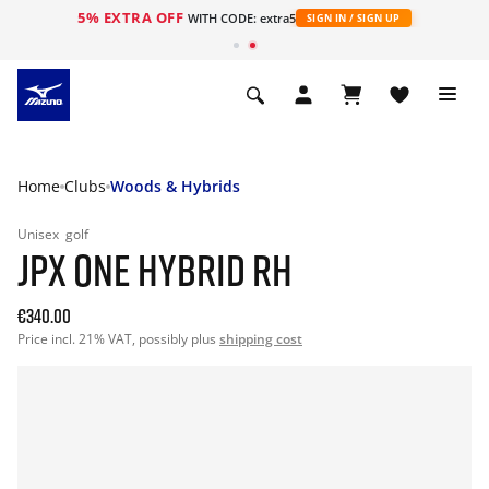
5% EXTRA OFF
ht
WITH CODE: extra5
SIGN IN / SIGN UP
Home
Clubs
Woods & Hybrids
Unisex
golf
JPX ONE HYBRID RH
€340.00
Price incl. 21% VAT, possibly plus
shipping cost