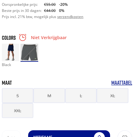
Oorspronkelijke prijs:
€55.00
-20%
Beste prijs in 30 dagen:
€44.00
0%
Prijs incl. 21% btw, mogelijk plus
verzendkosten
COLORS
Niet Verkrijgbaar
Black
MAAT
MAATTABEL
S
M
L
XL
XXL