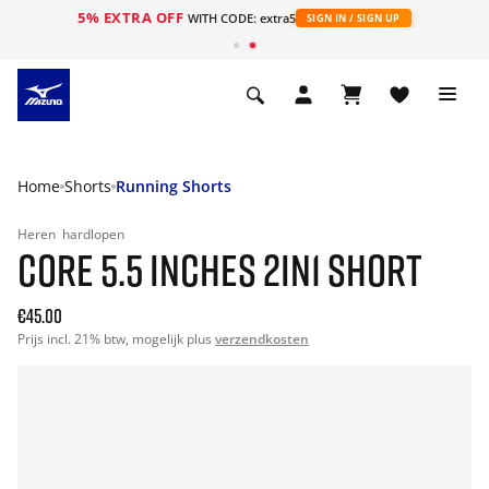
5% EXTRA OFF
ht
WITH CODE: extra5
SIGN IN / SIGN UP
Home
Shorts
Running Shorts
Heren
hardlopen
CORE 5.5 INCHES 2IN1 SHORT
€45.00
Prijs incl. 21% btw, mogelijk plus
verzendkosten