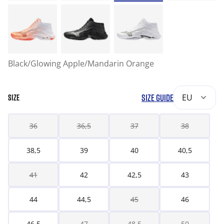
Black/Glowing Apple/Mandarin Orange
SIZE GUIDE
EU
SIZE
36
36,5
37
38
38,5
39
40
40,5
41
42
42,5
43
44
44,5
45
46
46,5
47
48,5
50