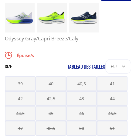
Odyssey Gray/Capri Breeze/Caly
Épuisé/s
TABLEAU DES TAILLES
EU
SIZE
39
40
40,5
41
42
42,5
43
44
44,5
45
46
46,5
47
48,5
50
51