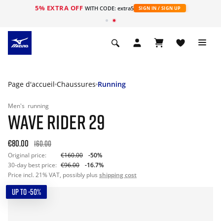
5% EXTRA OFF
s
WITH CODE: extra5
SIGN IN / SIGN UP
Page d'accueil
Chaussures
Running
Men's
running
WAVE RIDER 29
€80.00
160.00
Original price:
€160.00
-50%
30-day best price:
€96.00
-16.7%
Price incl. 21% VAT, possibly plus
shipping cost
UP TO -50%