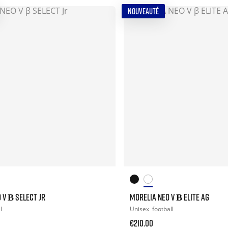
NOUVEAUTÉ
 V Β SELECT JR
MORELIA NEO V Β ELITE AG
l
Unisex
football
€210.00