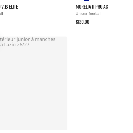
 V Β ELITE
MORELIA II PRO AG
ll
Unisex
football
€120.00