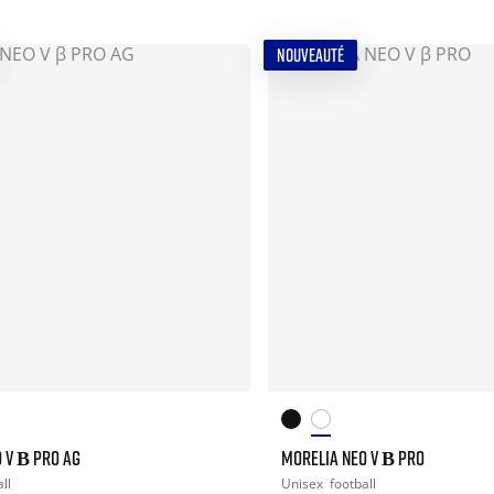
NOUVEAUTÉ
 V Β PRO AG
MORELIA NEO V Β PRO
ll
Unisex
football