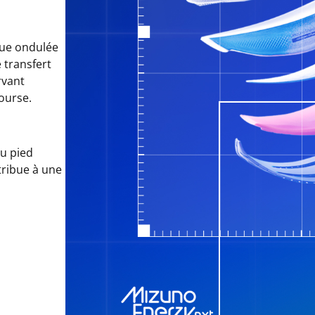
ue ondulée
e transfert
rvant
course.
du pied
tribue à une