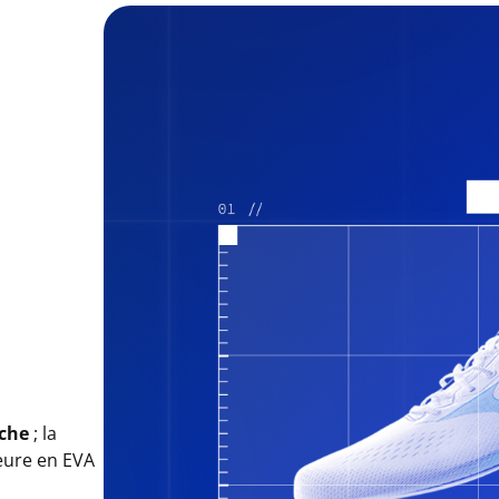
uche
; la
eure en EVA