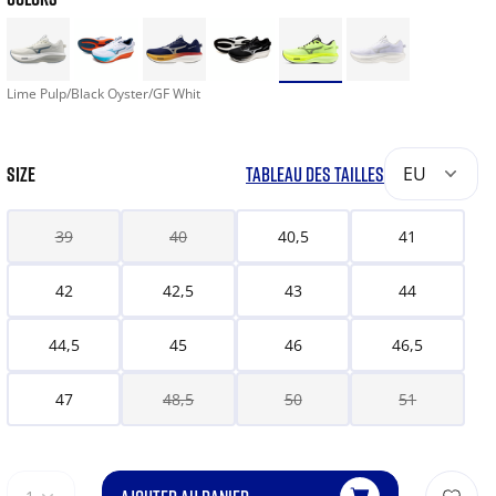
Lime Pulp/Black Oyster/GF Whit
SIZE
TABLEAU DES TAILLES
EU
39
40
40,5
41
42
42,5
43
44
44,5
45
46
46,5
47
48,5
50
51