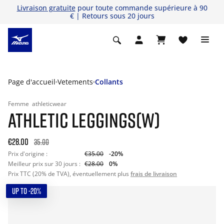
Livraison gratuite
pour toute commande supérieure à 90
€ | Retours sous 20 jours
Page d'accueil
Vetements
Collants
Femme
athleticwear
ATHLETIC LEGGINGS(W)
€28.00
35.00
Prix d'origine :
€35.00
-20%
Meilleur prix sur 30 jours :
€28.00
0%
Prix TTC (20% de TVA), éventuellement plus
frais de livraison
UP TO -20%