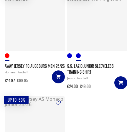
AWAY JERSEY FC AUGSBURG MEN 25/26
S.S. LAZIO JUNIOR SLEEVELESS
TRAINING SHIRT
Homme
football
Junior
football
€44.97
€89.95
€24.00
€48.00
UP TO -50%