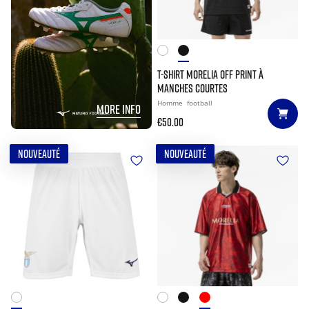
T-SHIRT MORELIA OFF PRINT À
MANCHES COURTES
Homme
football
MORE INFO
€50.00
NOUVEAUTÉ
NOUVEAUTÉ