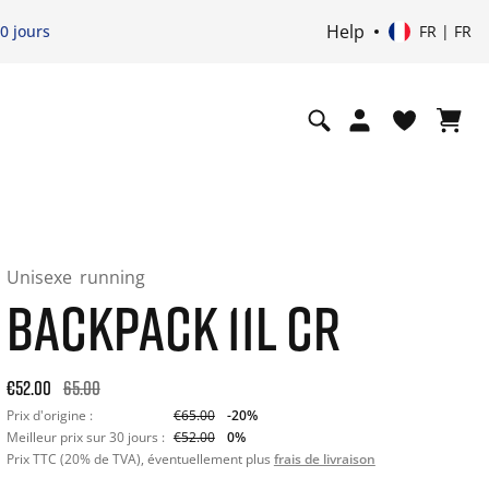
Help
0 jours
FR | FR
Unisexe
running
BACKPACK 11L CR
Original price: €65.00. 30-day best price: €52.00. -20% off or
€52.00
65.00
Prix d'origine :
€65.00
-20%
Meilleur prix sur 30 jours :
€52.00
0%
Prix TTC (20% de TVA), éventuellement plus
frais de livraison