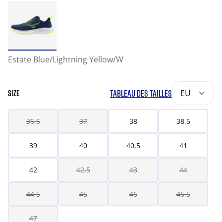
Estate Blue/Lightning Yellow/W
TABLEAU DES TAILLES
EU
SIZE
36,5
37
38
38,5
39
40
40,5
41
42
42,5
43
44
44,5
45
46
46,5
47