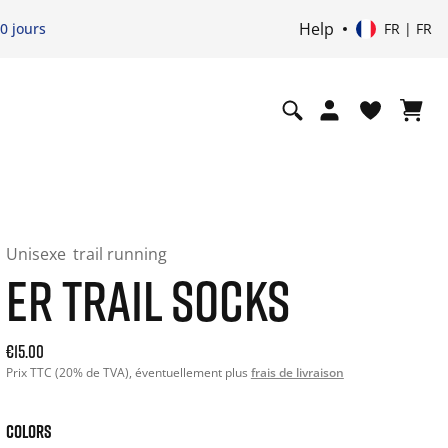
Help
0 jours
FR | FR
Unisexe
trail running
ER TRAIL SOCKS
Current price: 15.00. Prix TTC (20% de TVA) and possibly sh
€15.00
Prix TTC (20% de TVA), éventuellement plus
frais de livraison
COLORS