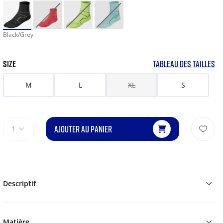
Black/Grey
SIZE
TABLEAU DES TAILLES
M
L
XL
S
AJOUTER AU PANIER
1
Descriptif
Matière