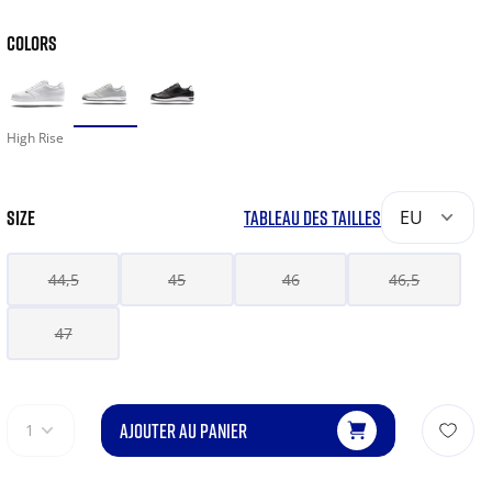
COLORS
High Rise
SIZE
TABLEAU DES TAILLES
EU
44,5
45
46
46,5
47
AJOUTER AU PANIER
1