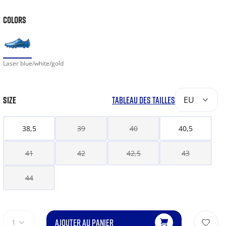
COLORS
Laser blue/white/gold
SIZE
TABLEAU DES TAILLES
EU
38,5
39
40
40,5
41
42
42,5
43
44
AJOUTER AU PANIER
1