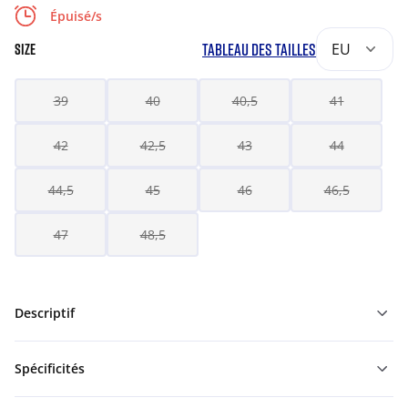
Épuisé/s
TABLEAU DES TAILLES
EU
SIZE
39
40
40,5
41
42
42,5
43
44
44,5
45
46
46,5
47
48,5
Descriptif
Spécificités