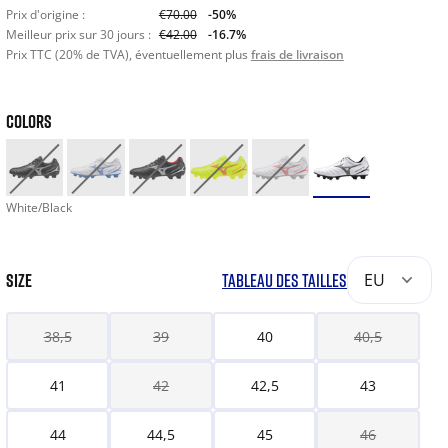
Prix d'origine :
€70.00
-50%
Meilleur prix sur 30 jours :
€42.00
-16.7%
Prix TTC (20% de TVA), éventuellement plus
frais de livraison
COLORS
White/Black
SIZE
TABLEAU DES TAILLES
EU
38,5
39
40
40,5
41
42
42,5
43
44
44,5
45
46