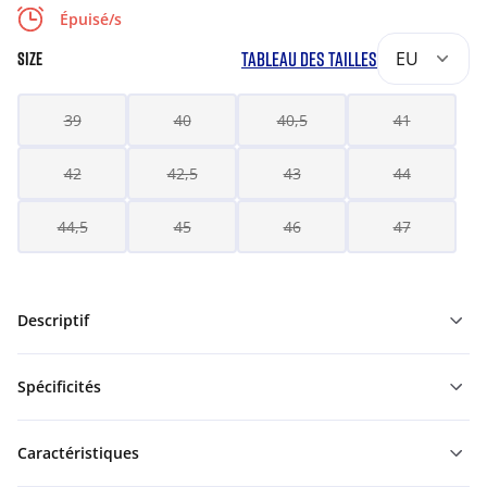
Épuisé/s
TABLEAU DES TAILLES
EU
SIZE
39
40
40,5
41
42
42,5
43
44
44,5
45
46
47
Descriptif
Spécificités
Caractéristiques