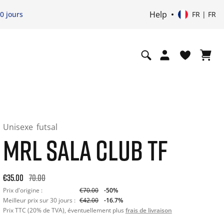
Help
0 jours
FR | FR
Unisexe
futsal
MRL SALA CLUB TF
Original price: €70.00. 30-day best price: €42.00. -50% off or
€35.00
70.00
Prix d'origine :
€70.00
-50%
Meilleur prix sur 30 jours :
€42.00
-16.7%
Prix TTC (20% de TVA), éventuellement plus
frais de livraison