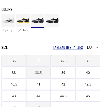
COLORS
Odyssey Gray/Silver
SIZE
TABLEAU DES TAILLES
EU
35
36
36,5
37
38
38,5
39
40
40,5
41
42
42,5
43
44
44,5
45