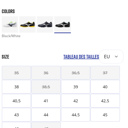
COLORS
Black/White
SIZE
TABLEAU DES TAILLES
EU
35
36
36,5
37
38
38,5
39
40
40,5
41
42
42,5
43
44
44,5
45