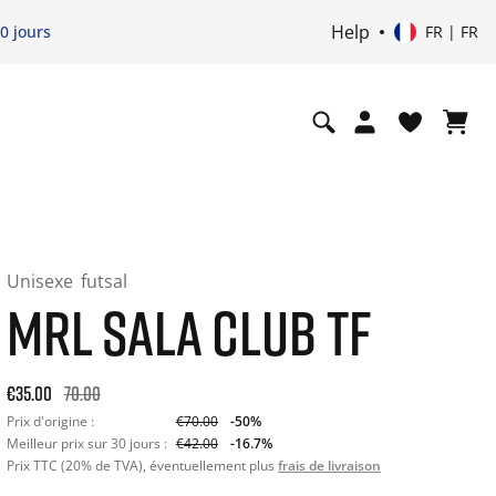
Help
0 jours
FR | FR
Unisexe
futsal
MRL SALA CLUB TF
Original price: €70.00. 30-day best price: €42.00. -50% off or
€35.00
70.00
Prix d'origine :
€70.00
-50%
Meilleur prix sur 30 jours :
€42.00
-16.7%
Prix TTC (20% de TVA), éventuellement plus
frais de livraison