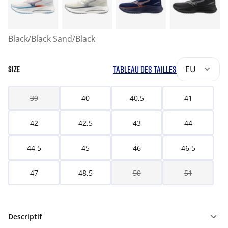
Black/Black Sand/Black
TABLEAU DES TAILLES
EU
SIZE
39
40
40,5
41
42
42,5
43
44
44,5
45
46
46,5
47
48,5
50
51
Descriptif