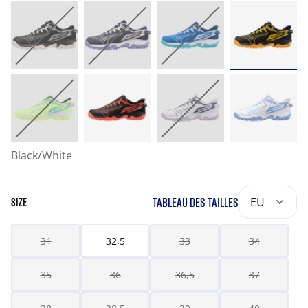
Black/White
TABLEAU DES TAILLES
EU
SIZE
31
32,5
33
34
35
36
36,5
37