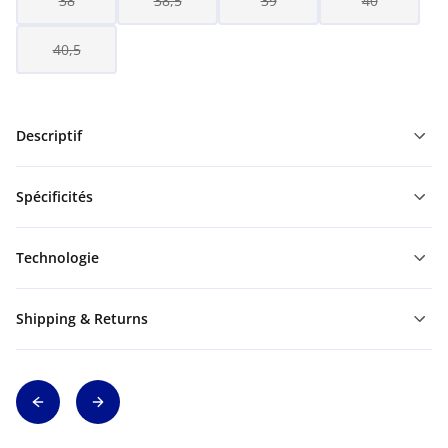
38
38,5
39
40
40,5
Descriptif
Spécificités
Technologie
Shipping & Returns