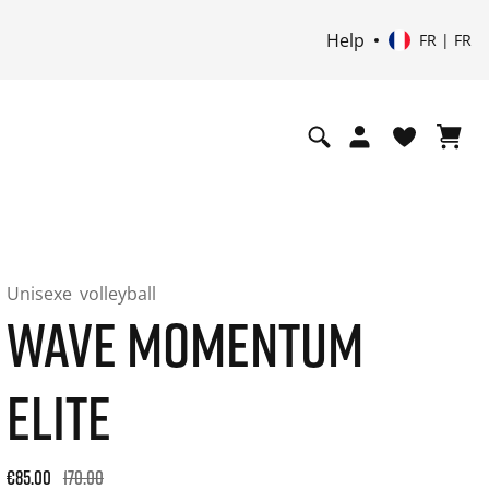
Help
FR | FR
Unisexe
volleyball
WAVE MOMENTUM
ELITE
Original price: €170.00. 30-day best price: €102.00. -50% off
€85.00
170.00