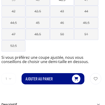
42
42,5
43
44
44,5
45
46
46,5
47
48,5
50
51
52,5
Si vous préférez une coupe ajustée, nous vous
conseillons de choisir une demi-taille en dessous.
AJOUTER AU PANIER
1
Descriptif