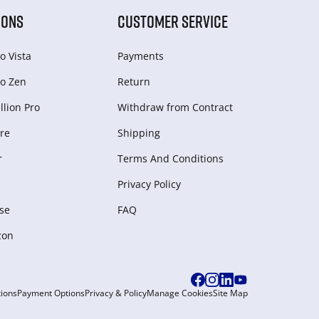
IONS
CUSTOMER SERVICE
o Vista
Payments
o Zen
Return
lion Pro
Withdraw from Сontract
re
Shipping
r
Terms And Conditions
Privacy Policy
se
FAQ
zon
ions
Payment Options
Privacy & Policy
Manage Cookies
Site Map