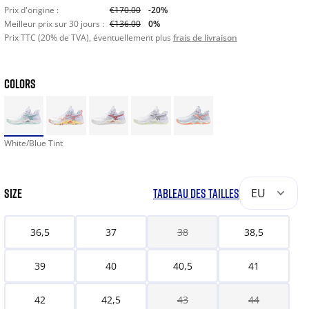
Prix d'origine :
€170.00
-20%
Meilleur prix sur 30 jours :
€136.00
0%
Prix TTC (20% de TVA), éventuellement plus
frais de livraison
COLORS
White/Blue Tint
SIZE
TABLEAU DES TAILLES
EU
36,5
37
38
38,5
39
40
40,5
41
42
42,5
43
44