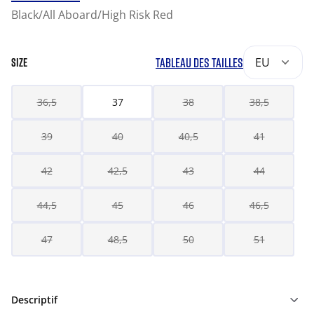
Black/All Aboard/High Risk Red
TABLEAU DES TAILLES
EU
SIZE
36,5
37
38
38,5
39
40
40,5
41
42
42,5
43
44
44,5
45
46
46,5
47
48,5
50
51
Descriptif