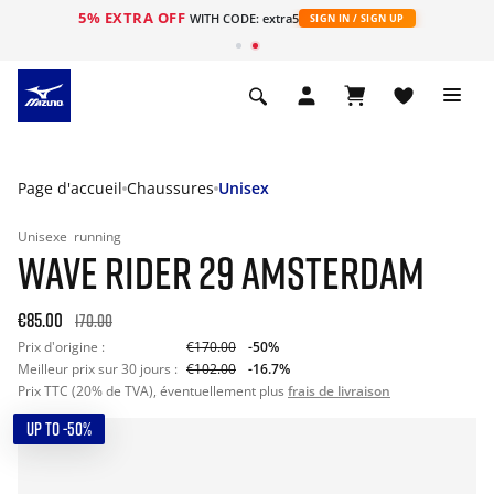
5% EXTRA OFF
s
WITH CODE: extra5
SIGN IN / SIGN UP
Page d'accueil
Chaussures
Unisex
Unisexe
running
WAVE RIDER 29 AMSTERDAM
€85.00
170.00
Prix d'origine :
€170.00
-50%
Meilleur prix sur 30 jours :
€102.00
-16.7%
Prix TTC (20% de TVA), éventuellement plus
frais de livraison
UP TO -50%