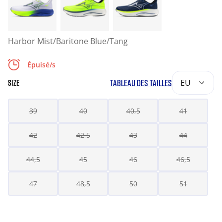
Harbor Mist/Baritone Blue/Tang
Épuisé/s
TABLEAU DES TAILLES
EU
SIZE
39
40
40,5
41
42
42,5
43
44
44,5
45
46
46,5
47
48,5
50
51