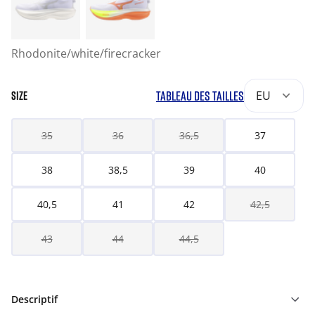
Rhodonite/white/firecracker
TABLEAU DES TAILLES
EU
SIZE
35
36
36,5
37
38
38,5
39
40
40,5
41
42
42,5
43
44
44,5
Descriptif