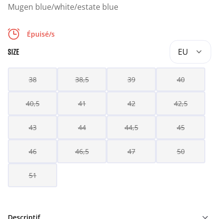
Mugen blue/white/estate blue
Épuisé/s
EU
SIZE
38
38,5
39
40
40,5
41
42
42,5
43
44
44,5
45
46
46,5
47
50
51
Descriptif