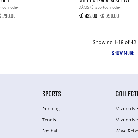
rtovní oděv
DÁMSKÉ
sportovní oděv
č1.790.00
Kč1.432.00
Kč1.790.00
Showing 1-18 of 42 
SHOW MORE
SPORTS
COLLECT
Running
Mizuno Ne
Tennis
Mizuno Ne
Football
Wave Rebel