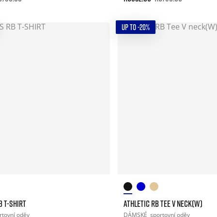
UP TO -20%
B T-SHIRT
ATHLETIC RB TEE V NECK(W)
rtovní oděv
DÁMSKÉ
sportovní oděv