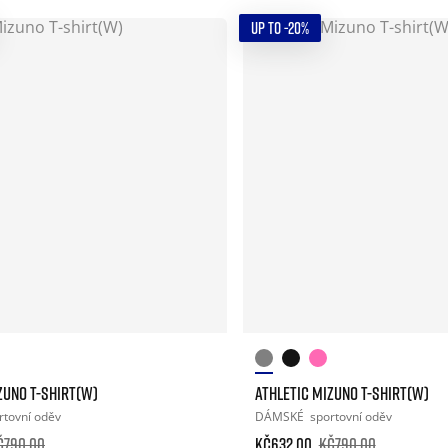
UP TO -20%
ZUNO T-SHIRT(W)
ATHLETIC MIZUNO T-SHIRT(W)
rtovní oděv
DÁMSKÉ
sportovní oděv
č790.00
Kč632.00
Kč790.00