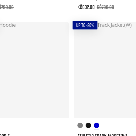
č790.00
Kč632.00
Kč790.00
UP TO -20%
OODIE
ATHLETIC TRACK JACKET(W)