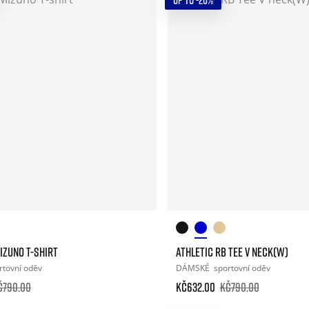
UP TO -20%
IZUNO T-SHIRT
ATHLETIC RB TEE V NECK(W)
rtovní oděv
DÁMSKÉ
sportovní oděv
č790.00
Kč632.00
Kč790.00