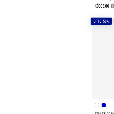
Kč395.00
K
UP TO -50%
ATHLETICS H