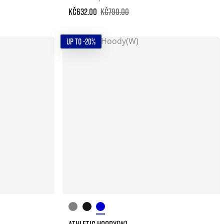
Kč632.00
Kč790.00
UP TO -20%
ATHLETIC HOODY(W)