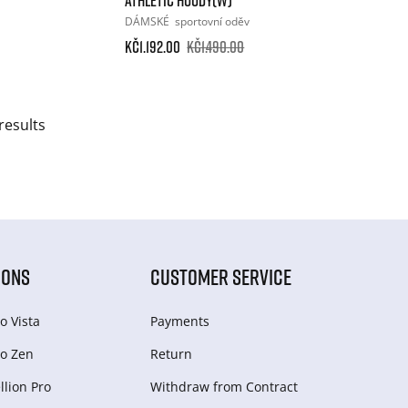
DÁMSKÉ
sportovní oděv
Kč1.192.00
Kč1.490.00
results
IONS
CUSTOMER SERVICE
o Vista
Payments
o Zen
Return
lion Pro
Withdraw from Сontract