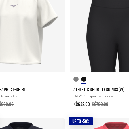
RAPHIC T-SHIRT
ATHLETIC SHORT LEGGINGS(W)
rtovní oděv
DÁMSKÉ
sportovní oděv
č990.00
Kč632.00
Kč790.00
UP TO -50%