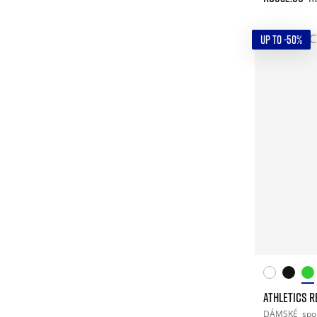
UP TO -50%
ATHLETICS R
DÁMSKÉ
spo