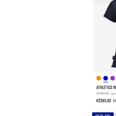
ATHLETICS R
DÁMSKÉ
spo
Kč395.00
K