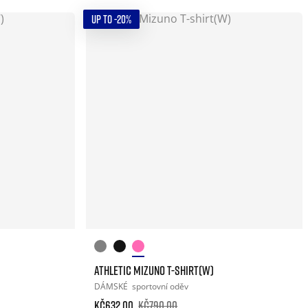
UP TO -20%
ATHLETIC MIZUNO T-SHIRT(W)
DÁMSKÉ
sportovní oděv
Kč632.00
Kč790.00