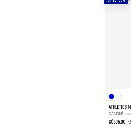
UP TO -50%
ATHLETICS M
DÁMSKÉ
spo
Kč395.00
K