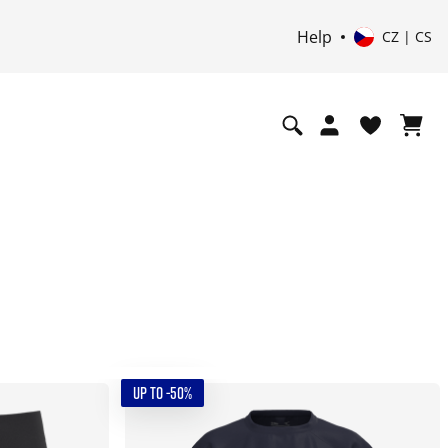
Help
CZ | CS
UP TO -50%