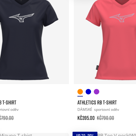
B T-SHIRT
ATHLETICS RB T-SHIRT
rtovní oděv
DÁMSKÉ
sportovní oděv
č790.00
Kč395.00
Kč790.00