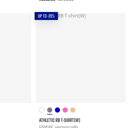
UP TO -20%
ATHLETIC RB T-SHIRT(W)
DÁMSKÉ
sportovní oděv