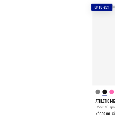
UP TO -20%
ATHLETIC MI
DÁMSKÉ
spo
Kč632.00
K