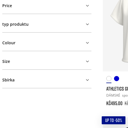
Price
typ produktu
Colour
Size
Sbírka
ATHLETICS G
DÁMSKÉ
spo
Kč495.00
K
UP TO -50%