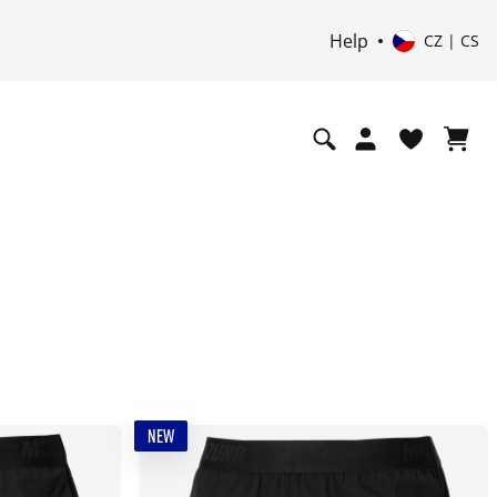
Help
CZ | CS
NEW