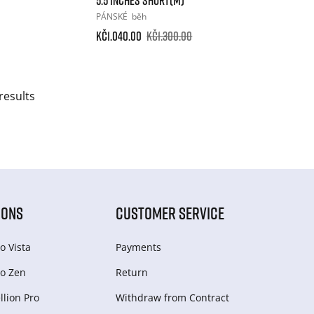
PÁNSKÉ
běh
Kč1.040.00
Kč1.300.00
results
IONS
CUSTOMER SERVICE
o Vista
Payments
o Zen
Return
lion Pro
Withdraw from Сontract