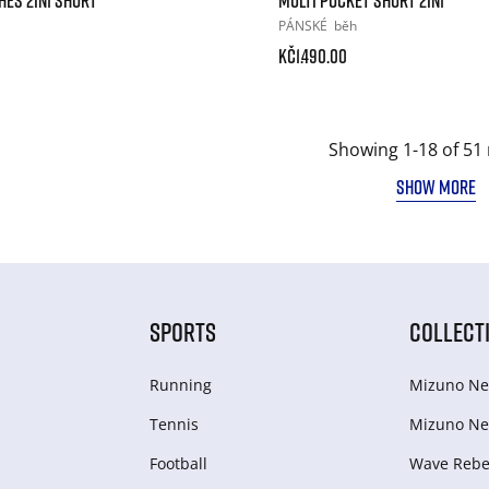
PÁNSKÉ
běh
Kč1.490.00
Showing 1-18 of 51 
SHOW MORE
SPORTS
COLLECT
Running
Mizuno Ne
Tennis
Mizuno Ne
Football
Wave Rebel