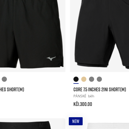
CHES SHORT(M)
CORE 7.5 INCHES 2IN1 SHORT(M)
PÁNSKÉ
běh
Kč1.300.00
NEW