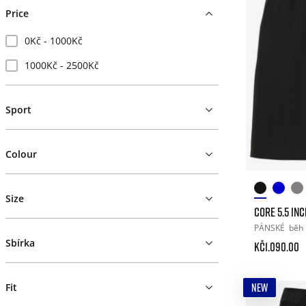
Price
0Kč - 1000Kč
1000Kč - 2500Kč
Sport
Colour
Size
CORE 5.5 IN
PÁNSKÉ
běh
Sbírka
Kč1.090.00
NEW
Fit