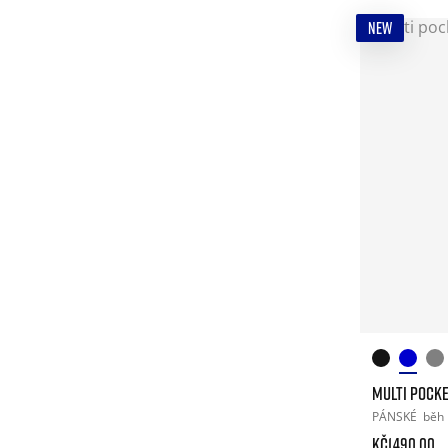
NEW
MULTI POCKE
PÁNSKÉ
běh
Kč1.490.00