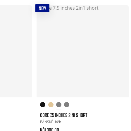
NEW
CORE 7.5 INCHES 2IN1 SHORT
PÁNSKÉ
běh
Kč1.300.00