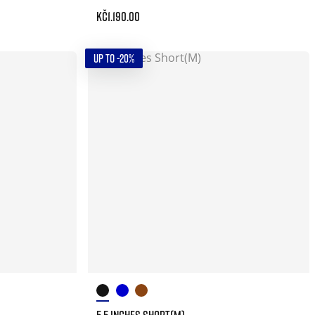
Kč1.190.00
UP TO -20%
5.5 INCHES SHORT(M)