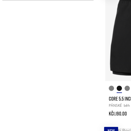
CORE 5.5 IN
PÁNSKÉ
běh
Kč1.190.00