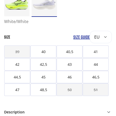
White/White
SIZE GUIDE
EU
SIZE
39
40
40,5
41
42
42,5
43
44
44,5
45
46
46,5
47
48,5
50
51
Description