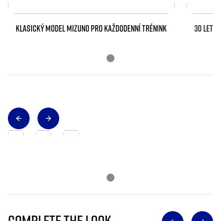
KLASICKÝ MODEL MIZUNO PRO KAŽDODENNÍ TRÉNINK
30 LET 
Complete The Look