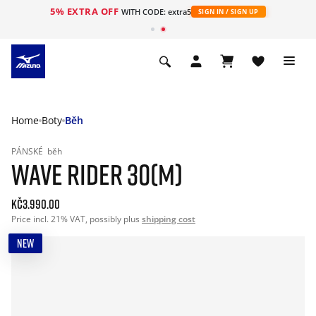
5% EXTRA OFF
WITH CODE: extra5
SIGN IN / SIGN UP
Home
Boty
Běh
PÁNSKÉ
běh
WAVE RIDER 30(M)
Kč3.990.00
Price incl. 21% VAT, possibly plus
shipping cost
NEW