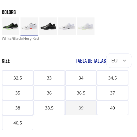
COLORS
White/Black/Fiery Red
SIZE
TABLA DE TALLAS
EU
32,5
33
34
34,5
35
36
36,5
37
38
38,5
39
40
40,5