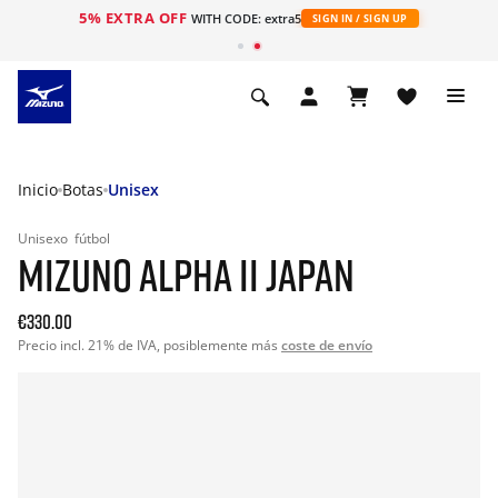
5% EXTRA OFF
WITH CODE: extra5
SIGN IN / SIGN UP
Inicio
Botas
Unisex
Unisexo
fútbol
MIZUNO ALPHA II JAPAN
€330.00
Precio incl. 21% de IVA, posiblemente más
coste de envío