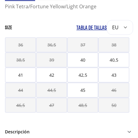
Pink Tetra/Fortune Yellow/Light Orange
TABLA DE TALLAS
EU
SIZE
36
36,5
37
38
38,5
39
40
40,5
41
42
42,5
43
44
44,5
45
46
46,5
47
48,5
50
Descripción