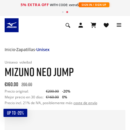
5% EXTRA OFF
WITH CODE: extra5
SIGN IN / SIGN UP
Inicio
Zapatillas
Unisex
Unisexo
voleibol
MIZUNO NEO JUMP
€160.00
200.00
Precio original:
€200.00
-20%
Mejor precio en 30 días:
€160.00
0%
Precio incl. 21% de IVA, posiblemente más
coste de envío
UP TO -20%