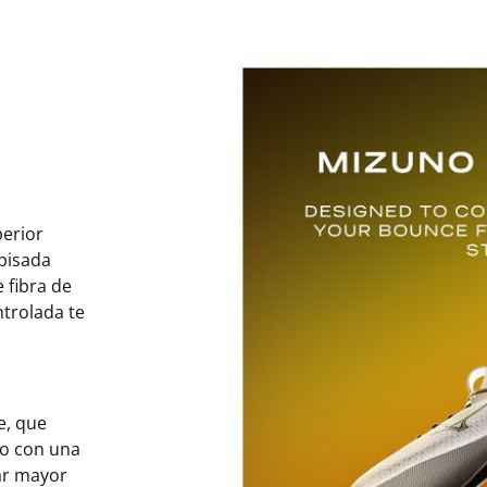
perior
pisada
 fibra de
ntrolada te
e, que
do con una
tar mayor