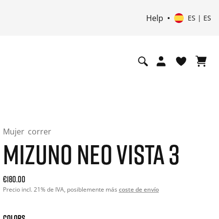
Help
ES | ES
Mujer
correr
MIZUNO NEO VISTA 3
Current price: 180.00. Precio incl. 21% de IVA and possibly
€180.00
Precio incl. 21% de IVA, posiblemente más
coste de envío
COLORS