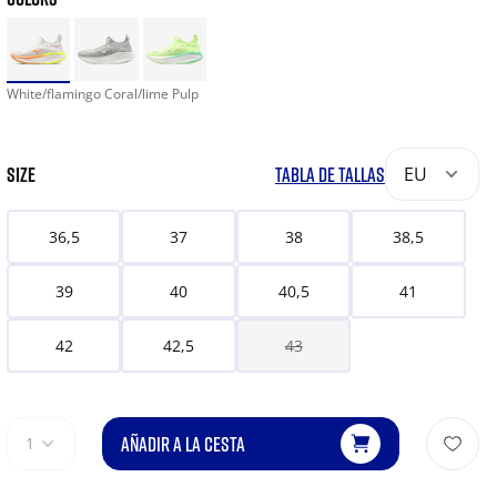
White/flamingo Coral/lime Pulp
SIZE
TABLA DE TALLAS
EU
36,5
37
38
38,5
39
40
40,5
41
42
42,5
43
AÑADIR A LA CESTA
1