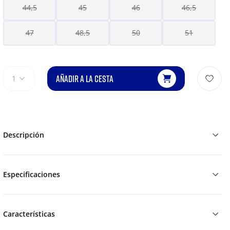
44,5
45
46
46,5
47
48,5
50
51
AÑADIR A LA CESTA
1
Descripción
Especificaciones
Características