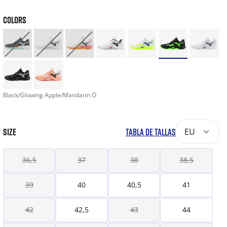
COLORS
Black/Glowing Apple/Mandarin O
SIZE
TABLA DE TALLAS
EU
36,5
37
38
38,5
39
40
40,5
41
42
42,5
43
44