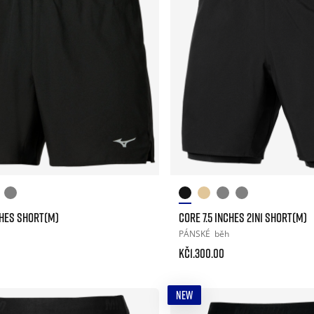
CHES SHORT(M)
CORE 7.5 INCHES 2IN1 SHORT(M)
PÁNSKÉ
běh
Kč1.300.00
NEW