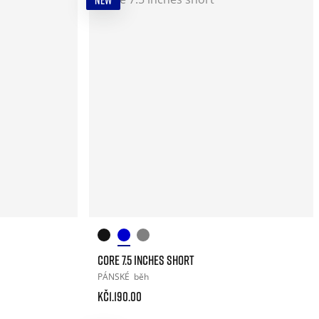
NEW
CORE 7.5 INCHES SHORT
PÁNSKÉ
běh
Kč1.190.00