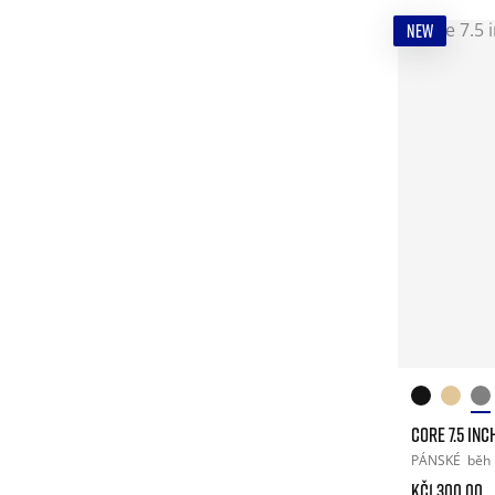
NEW
CORE 7.5 INC
PÁNSKÉ
běh
Kč1.300.00