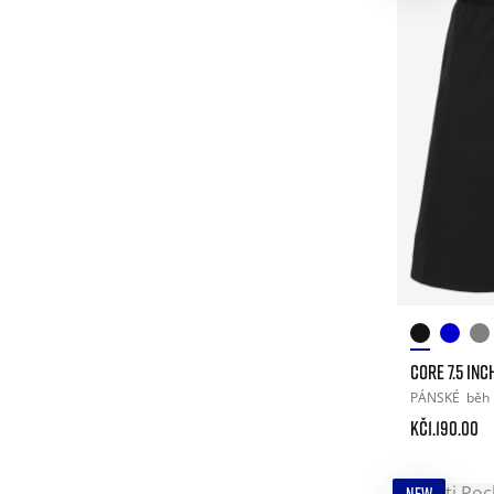
CORE 7.5 IN
PÁNSKÉ
běh
Kč1.190.00