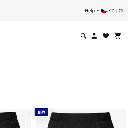
Help
CZ | CS
NEW