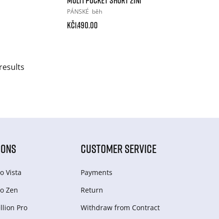
PÁNSKÉ
běh
Kč1.490.00
results
IONS
CUSTOMER SERVICE
o Vista
Payments
o Zen
Return
lion Pro
Withdraw from Сontract